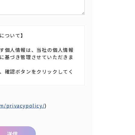
について】
す個人情報は、当社の個人情報
に基づき管理させていただきま
、確認ボタンをクリックしてく
、お問い合わせへの返信および
（製品のご案内・イベントのお
m/privacypolicy/
)
用します。
任者は管理本部長となります。
第三者へ提供することはありま