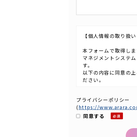
【個人情報の取り扱い
本フォームで取得しま
マネジメントシステム
す。
以下の内容に同意の上
ださい。
・取得した個人情報は
プライバシーポリシー
弊社からのメール配信
(
https://www.arara.co
知らせ等）の目的で使
同意する
・個人情報保護管理責
・取得した個人情報を
せん。