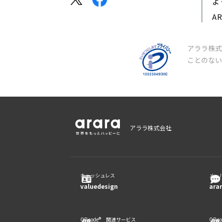
よ
A
アララ株式
ことのな
アララ株式会社
キャッシュレス
メー
valuedesign
ara
QR code® 関連サービス
QR 