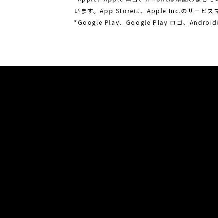
います。App Storeは、Apple Inc.のサー
*Google Play、Google Play ロゴ、Andr