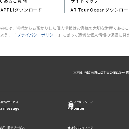
くあるご質問
サイトマップ
RAPPLIダウンロード
AR Tour Oceanダウンロ
会社は、皆様からお預かりした個人情報はお客様の大切な財産であるこ
いよう、「
プライバシーポリシー
」に従って適切な個人情報の保護に努
東京都港区南青山2丁目24番15号 
ル配信サービス
データセキュリティ
ra message
P-Pointer
code® 関連サービス
デジタルサイネージ