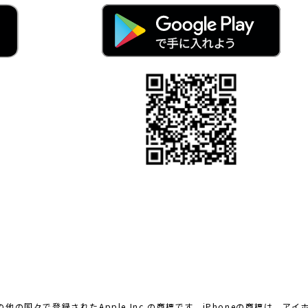
よびその他の国々で登録されたApple Inc.の商標です。iPhoneの商標