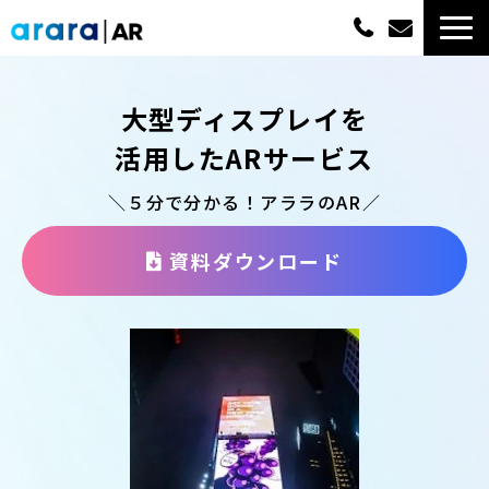
ARサービス一覧
大型ディスプレイを
選ばれる理由
活用したARサービス
＼５分で分かる！アララのAR／
概算費用
資料ダウンロード
実績紹介
最新情報
よくあるご質問
資料ダウンロード一覧