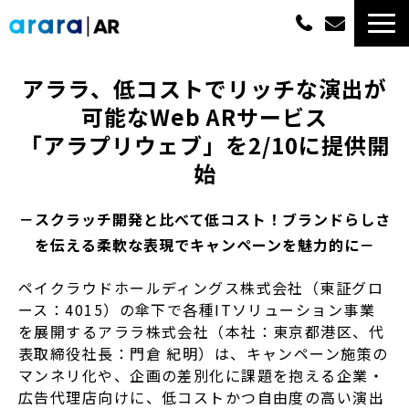
ARサービス一覧
アララ、低コストでリッチな演出が
可能なWeb ARサービス
選ばれる理由
「アラプリウェブ」を2/10に提供開
始
概算費用
－スクラッチ開発と比べて低コスト！ブランドらしさ
実績紹介
を伝える柔軟な表現でキャンペーンを魅力的に－
最新情報
ペイクラウドホールディングス株式会社（東証グロ
ース：4015）の傘下で各種ITソリューション事業
を展開するアララ株式会社（本社：東京都港区、代
よくあるご質問
表取締役社長：門倉 紀明）は、キャンペーン施策の
マンネリ化や、企画の差別化に課題を抱える企業・
資料ダウンロード一覧
広告代理店向けに、低コストかつ自由度の高い演出