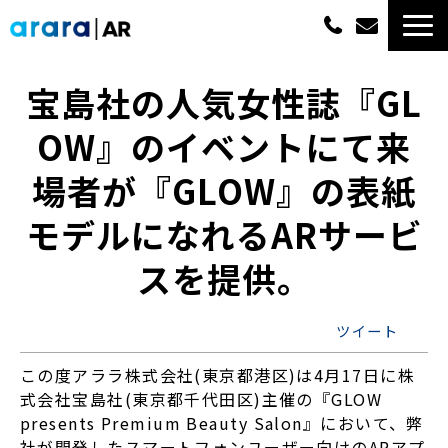
ARサービス一覧
宝島社の人気女性誌『GL
OW』のイベントにて来
選ばれる理由
場者が『GLOW』の表紙
概算費用
モデルになれるARサービ
実績紹介
スを提供。
最新情報
ツイート
よくあるご質問
この度アララ株式会社(東京都港区)は4月17日に株
式会社宝島社(東京都千代田区)主催の『GLOW
資料ダウンロード一覧
presents Premium Beauty Salon』において、弊
社が開発したスマートフォンユーザー向けのARアプ