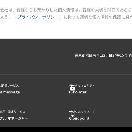
会社は、皆様からお預かりした個人情報はお客様の大切な財産であるこ
いよう、「
プライバシーポリシー
」に従って適切な個人情報の保護に努
東京都港区南青山2丁目24番15号 
ル配信サービス
データセキュリティ
ra message
P-Pointer
code® 関連サービス
デジタルサイネージ
クル マネージャー
Cloudpoint