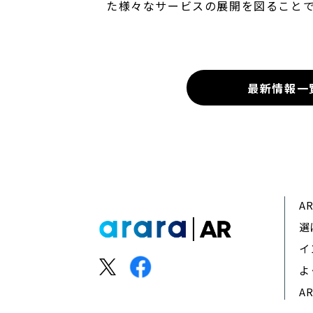
た様々なサービスの展開を図ることで
最新情報一
A
選
イ
よ
A