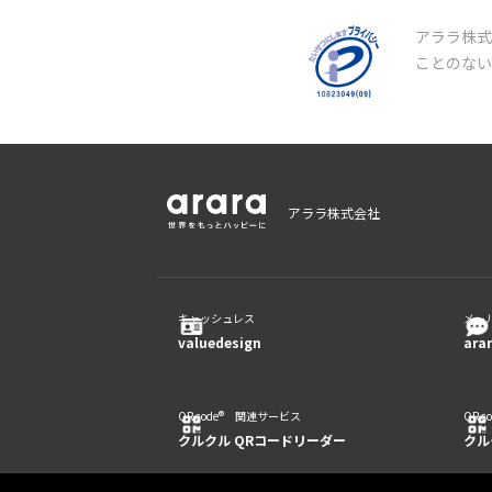
アララ株式
ことのな
アララ株式会社
キャッシュレス
メー
valuedesign
ara
QR code® 関連サービス
QR 
クルクル QRコードリーダー
クル