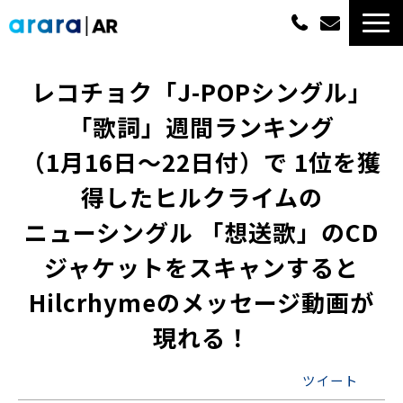
ARサービス一覧
レコチョク「J-POPシングル」
「歌詞」週間ランキング
選ばれる理由
（1月16日～22日付）で 1位を獲
概算費用
得したヒルクライムの
ニューシングル 「想送歌」のCD
実績紹介
ジャケットをスキャンすると
最新情報
Hilcrhymeのメッセージ動画が
よくあるご質問
現れる！
資料ダウンロード一覧
ツイート