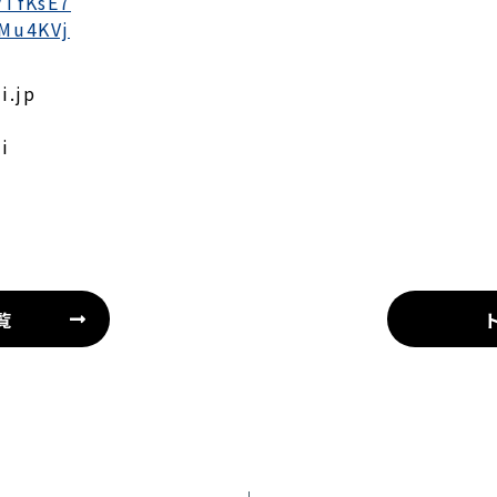
y/TfKsE7
/Mu4KVj
i.jp
i
覧