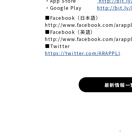
・App Store
http://bit.l
・Google Play
http://bit.ly
■Facebook（日本語）
http://www.facebook.com/arappl
■Facebook（英語）
http://www.facebook.com/arappl
■Twitter
https://twitter.com/ARAPPLI
最新情報一