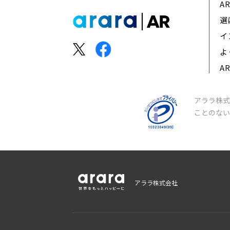
A
選
イ
よ
A
アララ株式
ことのな
アララ株式会社