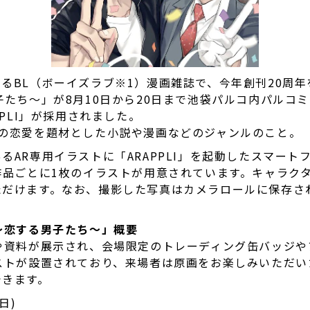
るBL（ボーイズラブ※1）漫画雑誌で、今年創刊20周
子たち～」が8月10日から20日まで池袋パルコ内パルコ
PPLI」が採用されました。
の恋愛を題材とした小説や漫画などのジャンルのこと。
るAR専用イラストに「ARAPPLI」を起動したスマー
作品ごとに1枚のイラストが用意されています。キャラク
だけます。なお、撮影した写真はカメラロールに保存され
～恋する男子たち～」概要
や資料が展示され、会場限定のトレーディング缶バッジ
ストが設置されており、来場者は原画をお楽しみいただい
できます。
日)