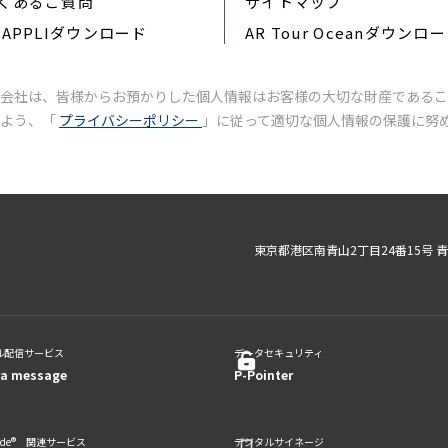
くあるご質問
サイトマップ
RAPPLIダウンロード
AR Tour Oceanダウンロ
会社は、皆様からお預かりした個人情報はお客様の大切な財産であるこ
いよう、「
プライバシーポリシー
」に従って適切な個人情報の保護に努
東京都港区南青山2丁目24番15号 
ル配信サービス
データセキュリティ
ra message
P-Pointer
code® 関連サービス
デジタルサイネージ