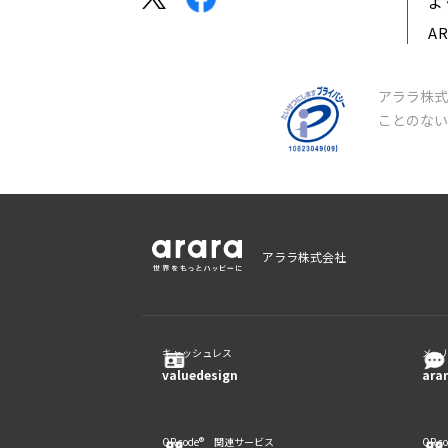
よ
A
アララ株式
ことのな
アララ株式会社
キャッシュレス
メー
valuedesign
ara
QR code® 関連サービス
QR 