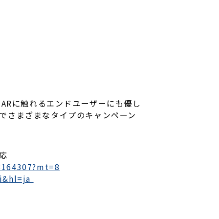
てARに触れるエンドユーザーにも優し
能でさまざまなタイプのキャンペーン
対応
08164307?mt=8
li&hl=ja