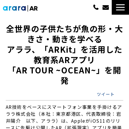
ARサービス一覧
全世界の子供たちが魚の形・大
きさ・動きを学べる
選ばれる理由
アララ、「ARKit」を活用した
概算費用
教育系ARアプリ
「AR TOUR ~OCEAN~」を開
実績紹介
発
最新情報
ツイート
よくあるご質問
AR技術をベースにスマートフォン事業を手掛けるア
ララ株式会社（本社：東京都港区、代表取締役：岩
井陽介 以下、アララ）は、AppleがiOS11のリリ
資料ダウンロード一覧
ースに先駆け公開したAR（拡張現実）アプリを簡単