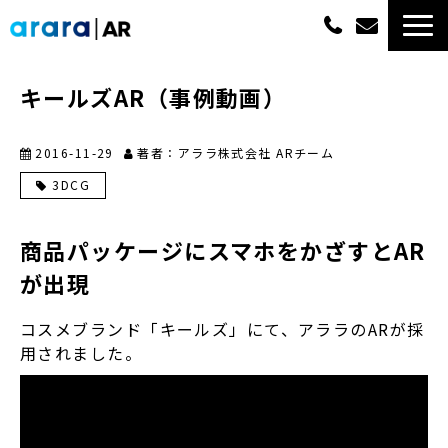
ARサービス一覧
キールズAR（事例動画）
選ばれる理由
2016-11-29
著者：アララ株式会社 ARチーム
3DCG
概算費用
商品パッケージにスマホをかざすとAR
実績紹介
が出現
最新情報
コスメブランド「キールズ」にて、アララのARが採
用されました。
よくあるご質問
資料ダウンロード一覧