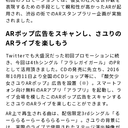
表現するための手段として親和性が高かったARが起
用され、渋谷の街でのARスタンプラリー企画が実施
されました。
ARポップ広告をスキャンし、さユりの
ARライブを楽しもう
Twitterでも大盛況だった初回プロモーションに続
き、今回は4thシングル「フラレガイガール」のPR
として活用頂きました。CDの発売に先立ち、2016
年10月11日より全国のCDショップ等に、『酸欠少
女さユりARポップ』広告を設置（※）。スマートフ
ォン向け無料のARアプリ「アラプリ」を起動し、ラ
イブ会場を模したこのARポップ広告をスキャンする
とさユりのARライブを楽しむことができます。
AR上で再生される曲は、配信限定3rdシングル「る
ーららるーらーるららるーらー」。さユりの背景に
は、実際のライブで使用されたステージ演出映像が