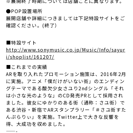
※展開終了時期については店舗ごとに異なります。
●POP設置場所
展開店舗や詳細につきましては下記特設サイトをご
確認ください。(終了）
■特設サイト
http://www.sonymusic.co.jp/Music/Info/sayur
i/shoplist/161207/
■これまでの実績
ARを取り入れたプロモーション施策は、2016年2月
に実施。アニメ「僕だけがいない街」のエンディン
グテーマである酸欠少女さユり2ndシングル「それ
は小さな光のような」のCD発売PRとして採用され
ました。彼女にゆかりのある街（通称：さユ街）で
ある渋谷・新宿でARスタンプラリー「＃さユ街すた
んぷらりぃ」を実施。Twitter上で大きな反響を
得、大成功を収めました。
——-