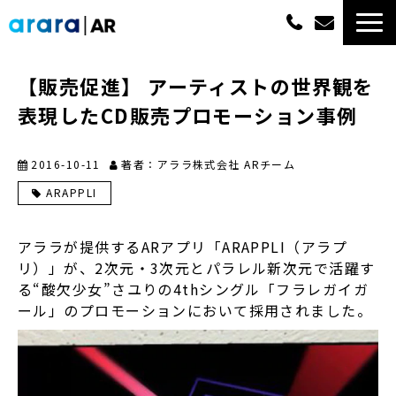
ARサービス一覧
【販売促進】 アーティストの世界観を
表現したCD販売プロモーション事例
選ばれる理由
2016-10-11
著者：アララ株式会社 ARチーム
概算費用
ARAPPLI
実績紹介
アララが提供するARアプリ「ARAPPLI（アラプ
リ）」が、2次元・3次元とパラレル新次元で活躍す
最新情報
る“酸欠少女”さユりの4thシングル「フラレガイガ
ール」のプロモーションにおいて採用されました。
よくあるご質問
資料ダウンロード一覧